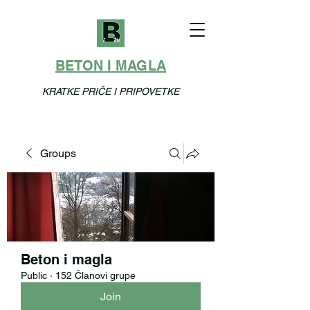
BETON I MAGLA
KRATKE PRIČE I PRIPOVETKE
Groups
Beton i magla
Public
·
152 Članovi grupe
Join