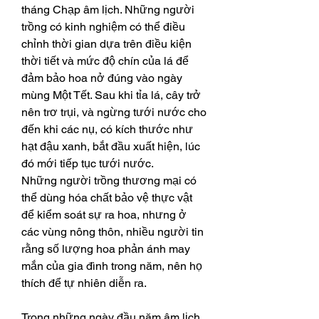
tháng Chạp âm lịch. Những người 
trồng có kinh nghiệm có thể điều 
chỉnh thời gian dựa trên điều kiện 
thời tiết và mức độ chín của lá để 
đảm bảo hoa nở đúng vào ngày 
mùng Một Tết. Sau khi tỉa lá, cây trở 
nên trơ trụi, và ngừng tưới nước cho 
đến khi các nụ, có kích thước như 
hạt đậu xanh, bắt đầu xuất hiện, lúc 
đó mới tiếp tục tưới nước.
Những người trồng thương mại có 
thể dùng hóa chất bảo vệ thực vật 
để kiểm soát sự ra hoa, nhưng ở 
các vùng nông thôn, nhiều người tin 
rằng số lượng hoa phản ánh may 
mắn của gia đình trong năm, nên họ 
thích để tự nhiên diễn ra.
Trong những ngày đầu năm âm lịch 