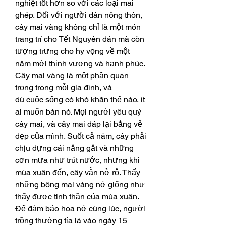
nghiệt tốt hơn so với các loại mai 
ghép. Đối với người dân nông thôn, 
cây mai vàng không chỉ là một món 
trang trí cho Tết Nguyên đán mà còn 
tượng trưng cho hy vọng về một 
năm mới thịnh vượng và hạnh phúc.
Cây mai vàng là một phần quan 
trọng trong mỗi gia đình, và
dù cuộc sống có khó khăn thế nào, ít 
ai muốn bán nó. Mọi người yêu quý 
cây mai, và cây mai đáp lại bằng vẻ 
đẹp của mình. Suốt cả năm, cây phải 
chịu đựng cái nắng gắt và những 
cơn mưa như trút nước, nhưng khi 
mùa xuân đến, cây vẫn nở rộ. Thấy 
những bông mai vàng nở giống như 
thấy được tinh thần của mùa xuân.
Để đảm bảo hoa nở cùng lúc, người 
trồng thường tỉa lá vào ngày 15 