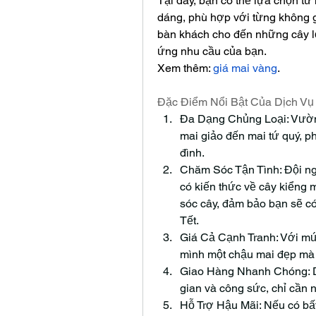
Tại đây, bạn có thể lựa chọn từ 
dáng, phù hợp với từng không g
bàn khách cho đến những cây l
ứng nhu cầu của bạn.
Xem thêm: 
giá mai vàng
.
Đặc Điểm Nổi Bật Của Dịch Vụ
Đa Dạng Chủng Loại: Vườn 
mai giảo đến mai tứ quý, p
đình.
Chăm Sóc Tận Tình: Đội ng
có kiến thức về cây kiểng m
sóc cây, đảm bảo bạn sẽ c
Tết.
Giá Cả Cạnh Tranh: Với mức
mình một chậu mai đẹp mà k
Giao Hàng Nhanh Chóng: Dịc
gian và công sức, chỉ cần 
Hỗ Trợ Hậu Mãi: Nếu có bất 