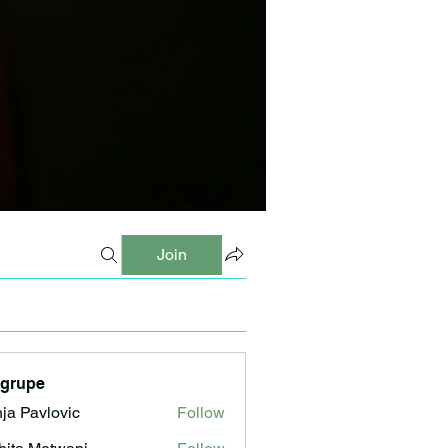
Join
 grupe
ja Pavlovic
Follow