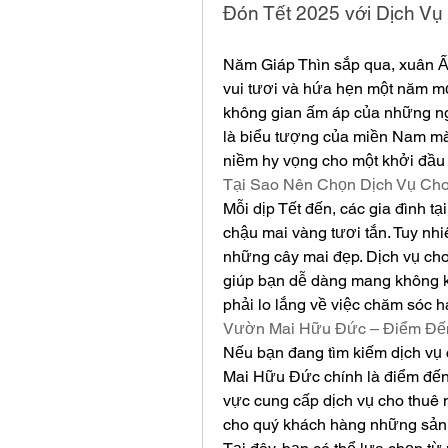
Đón Tết 2025 với Dịch Vụ
Năm Giáp Thìn sắp qua, xuân Ất
vui tươi và hứa hẹn một năm mới
không gian ấm áp của những ngà
là biểu tượng của miền Nam mà 
niềm hy vọng cho một khởi đầu
Tại Sao Nên Chọn Dịch Vụ Ch
Mỗi dịp Tết đến, các gia đình t
chậu mai vàng tươi tắn. Tuy nhi
những cây mai đẹp. Dịch vụ cho 
giúp bạn dễ dàng mang không k
phải lo lắng về việc chăm sóc h
Vườn Mai Hữu Đức – Điểm Đến
Nếu bạn đang tìm kiếm dịch vụ c
Mai Hữu Đức chính là điểm đến 
vực cung cấp dịch vụ cho thuê
cho quý khách hàng những sản 