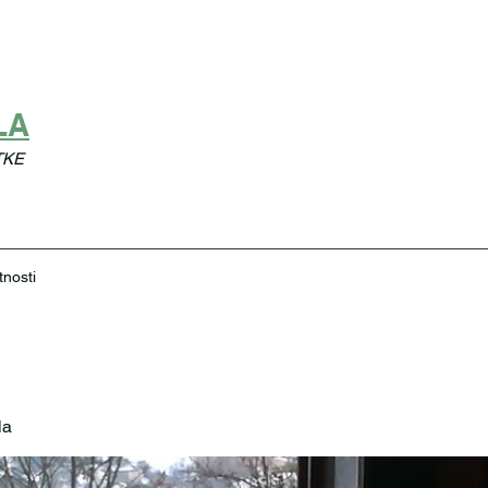
LA
TKE
tnosti
la