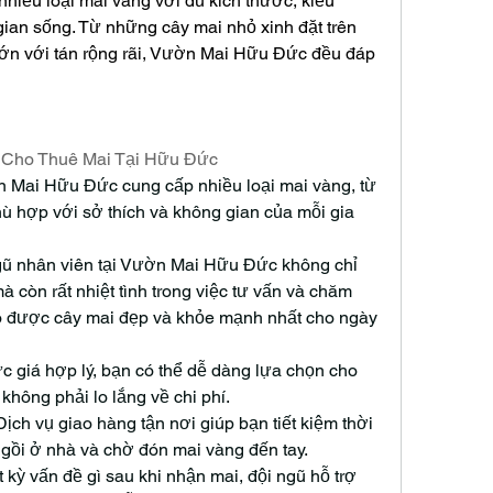
nhiều loại mai vàng với đủ kích thước, kiểu 
ian sống. Từ những cây mai nhỏ xinh đặt trên 
ớn với tán rộng rãi, Vườn Mai Hữu Đức đều đáp 
 Cho Thuê Mai Tại Hữu Đức
Mai Hữu Đức cung cấp nhiều loại mai vàng, từ 
hù hợp với sở thích và không gian của mỗi gia 
ũ nhân viên tại Vườn Mai Hữu Đức không chỉ 
à còn rất nhiệt tình trong việc tư vấn và chăm 
ó được cây mai đẹp và khỏe mạnh nhất cho ngày 
 giá hợp lý, bạn có thể dễ dàng lựa chọn cho 
hông phải lo lắng về chi phí.
h vụ giao hàng tận nơi giúp bạn tiết kiệm thời 
ngồi ở nhà và chờ đón mai vàng đến tay.
kỳ vấn đề gì sau khi nhận mai, đội ngũ hỗ trợ 