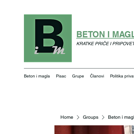
BETON I MAG
KRATKE PRIČE I PRIPOVE
Beton i magla
Pisac
Grupe
Članovi
Politika priva
Home
Groups
Beton i mag