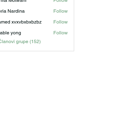
hita Motwani
Follow
ria Nardina
Follow
med xvxvbxbxbzbz
Follow
able yong
Follow
Članovi grupe (152)