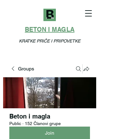
BETON I MAGLA
KRATKE PRIČE I PRIPOVETKE
Groups
Beton i magla
Public
·
152 Članovi grupe
Join