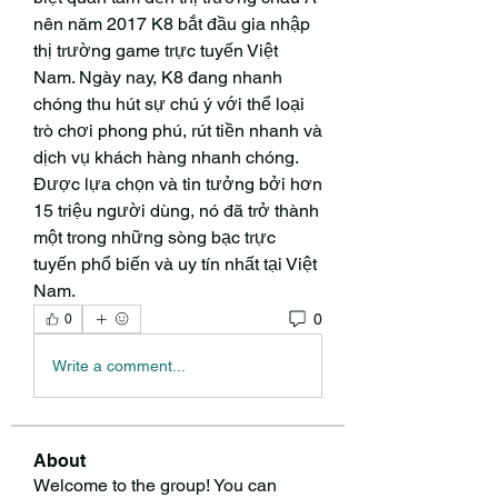
nên năm 2017 K8 bắt đầu gia nhập 
thị trường game trực tuyến Việt 
Nam. Ngày nay, K8 đang nhanh 
chóng thu hút sự chú ý với thể loại 
trò chơi phong phú, rút ​​tiền nhanh và 
dịch vụ khách hàng nhanh chóng. 
Được lựa chọn và tin tưởng bởi hơn 
15 triệu người dùng, nó đã trở thành 
một trong những sòng bạc trực 
tuyến phổ biến và uy tín nhất tại Việt 
Nam.
0
0
Write a comment...
About
Welcome to the group! You can