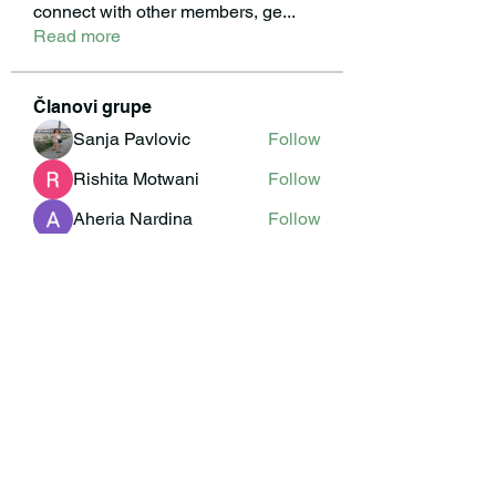
connect with other members, ge
...
Read more
Članovi grupe
Sanja Pavlovic
Follow
Rishita Motwani
Follow
Aheria Nardina
Follow
Ahamed xvxvbxbxbzbz
Follow
Dorable yong
Follow
See All Članovi grupe (152)