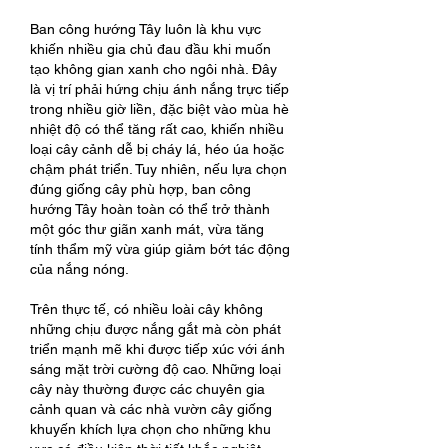
Ban công hướng Tây luôn là khu vực 
khiến nhiều gia chủ đau đầu khi muốn 
tạo không gian xanh cho ngôi nhà. Đây 
là vị trí phải hứng chịu ánh nắng trực tiếp 
trong nhiều giờ liền, đặc biệt vào mùa hè 
nhiệt độ có thể tăng rất cao, khiến nhiều 
loại cây cảnh dễ bị cháy lá, héo úa hoặc 
chậm phát triển. Tuy nhiên, nếu lựa chọn 
đúng giống cây phù hợp, ban công 
hướng Tây hoàn toàn có thể trở thành 
một góc thư giãn xanh mát, vừa tăng 
tính thẩm mỹ vừa giúp giảm bớt tác động 
của nắng nóng.
Trên thực tế, có nhiều loài cây không 
những chịu được nắng gắt mà còn phát 
triển mạnh mẽ khi được tiếp xúc với ánh 
sáng mặt trời cường độ cao. Những loại 
cây này thường được các chuyên gia 
cảnh quan và các nhà vườn cây giống 
khuyến khích lựa chọn cho những khu 