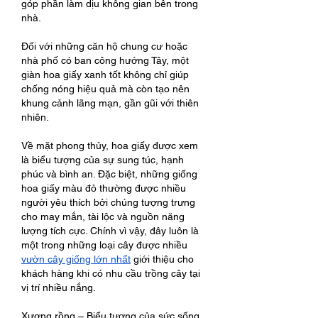
góp phần làm dịu không gian bên trong 
nhà.
Đối với những căn hộ chung cư hoặc 
nhà phố có ban công hướng Tây, một 
giàn hoa giấy xanh tốt không chỉ giúp 
chống nóng hiệu quả mà còn tạo nên 
khung cảnh lãng mạn, gần gũi với thiên 
nhiên.
Về mặt phong thủy, hoa giấy được xem 
là biểu tượng của sự sung túc, hạnh 
phúc và bình an. Đặc biệt, những giống 
hoa giấy màu đỏ thường được nhiều 
người yêu thích bởi chúng tượng trưng 
cho may mắn, tài lộc và nguồn năng 
lượng tích cực. Chính vì vậy, đây luôn là 
một trong những loại cây được nhiều 
vườn cây giống lớn nhất
 giới thiệu cho 
khách hàng khi có nhu cầu trồng cây tại 
vị trí nhiều nắng.
Xương rồng – Biểu tượng của sức sống 