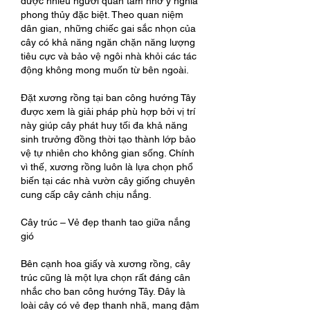
được nhiều người quan tâm nhờ ý nghĩa 
phong thủy đặc biệt. Theo quan niệm 
dân gian, những chiếc gai sắc nhọn của 
cây có khả năng ngăn chặn năng lượng 
tiêu cực và bảo vệ ngôi nhà khỏi các tác 
động không mong muốn từ bên ngoài.
Đặt xương rồng tại ban công hướng Tây 
được xem là giải pháp phù hợp bởi vị trí 
này giúp cây phát huy tối đa khả năng 
sinh trưởng đồng thời tạo thành lớp bảo 
vệ tự nhiên cho không gian sống. Chính 
vì thế, xương rồng luôn là lựa chọn phổ 
biến tại các nhà vườn cây giống chuyên 
cung cấp cây cảnh chịu nắng.
Cây trúc – Vẻ đẹp thanh tao giữa nắng 
gió
Bên cạnh hoa giấy và xương rồng, cây 
trúc cũng là một lựa chọn rất đáng cân 
nhắc cho ban công hướng Tây. Đây là 
loài cây có vẻ đẹp thanh nhã, mang đậm 