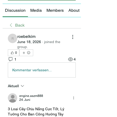
Discussion
Media
Members
About
Back
roebelkim
roebelkim
June 18, 2026
·
joined the
group.
0
1
4
Kommentar verfassen...
Aktuell
engine.aszm888
24. Juni
3 Loại Cây Chịu Nắng Cực Tốt, Lý 
Tưởng Cho Ban Công Hướng Tây