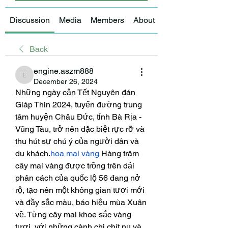
Discussion
Media
Members
About
Back
engine.aszm888
engine.aszm888
December 26, 2024
Những ngày cận Tết Nguyên đán 
Giáp Thìn 2024, tuyến đường trung 
tâm huyện Châu Đức, tỉnh Bà Rịa - 
Vũng Tàu, trở nên đặc biệt rực rỡ và 
thu hút sự chú ý của người dân và 
du khách.
hoa mai vàng
 Hàng trăm 
cây mai vàng được trồng trên dải 
phân cách của quốc lộ 56 đang nở 
rộ, tạo nên một không gian tươi mới 
và đầy sắc màu, báo hiệu mùa Xuân 
về. Từng cây mai khoe sắc vàng 
tươi, với những cành chi chít nụ và 