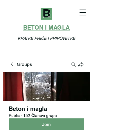
BETON I MAGLA
KRATKE PRIČE I PRIPOVETKE
Groups
Beton i magla
Public
·
152 Članovi grupe
Join