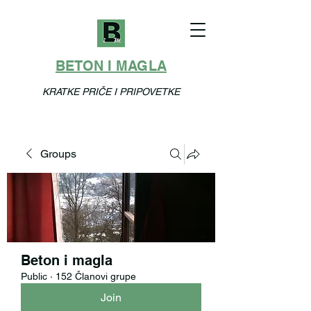
BETON I MAGLA
KRATKE PRIČE I PRIPOVETKE
Groups
Beton i magla
Public
·
152 Članovi grupe
Join