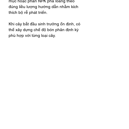
mục hoặc phân NPK pha loãng theo 
đúng liều lượng hướng dẫn nhằm kích 
thích bộ rễ phát triển.
Khi cây bắt đầu sinh trưởng ổn định, có 
thể xây dựng chế độ bón phân định kỳ 
phù hợp với từng loại cây.
Những lưu ý quan trọng khi chăm sóc 
cây mới trồng
Không tưới quá nhiều nước
Mặc dù cây mới trồng cần được duy trì 
độ ẩm thường xuyên nhưng không nên 
tưới quá nhiều.
Đất luôn trong tình trạng ngập nước sẽ 
làm bộ rễ thiếu oxy, dễ phát sinh nấm 
bệnh và gây thối rễ.
Nên kiểm tra độ ẩm đất trước mỗi lần 
tưới để điều chỉnh lượng nước phù hợp.