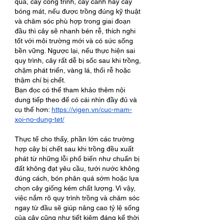
quả, cây công trình, cây cảnh hay cây 
bóng mát, nếu được trồng đúng kỹ thuật 
và chăm sóc phù hợp trong giai đoạn 
đầu thì cây sẽ nhanh bén rễ, thích nghi 
tốt với môi trường mới và có sức sống 
bền vững. Ngược lại, nếu thực hiện sai 
quy trình, cây rất dễ bị sốc sau khi trồng, 
chậm phát triển, vàng lá, thối rễ hoặc 
thậm chí bị chết.
Bạn đọc có thể tham khảo thêm nội 
dung tiếp theo để có cái nhìn đầy đủ và 
cụ thể hơn: 
https://vigen.vn/cuc-mam-
xoi-no-dung-tet/
Thực tế cho thấy, phần lớn các trường 
hợp cây bị chết sau khi trồng đều xuất 
phát từ những lỗi phổ biến như chuẩn bị 
đất không đạt yêu cầu, tưới nước không 
đúng cách, bón phân quá sớm hoặc lựa 
chọn cây giống kém chất lượng. Vì vậy, 
việc nắm rõ quy trình trồng và chăm sóc 
ngay từ đầu sẽ giúp nâng cao tỷ lệ sống 
của cây cũng như tiết kiệm đáng kể thời 