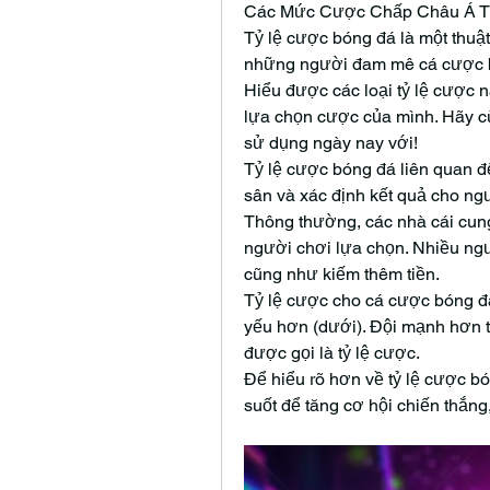
Các Mức Cược Chấp Châu Á 
Tỷ lệ cược bóng đá là một thu
những người đam mê cá cược b
Hiểu được các loại tỷ lệ cược 
lựa chọn cược của mình. Hãy c
sử dụng ngày nay với!
Tỷ lệ cược bóng đá liên quan đế
sân và xác định kết quả cho ng
Thông thường, các nhà cái cung
người chơi lựa chọn. Nhiều ngư
cũng như kiếm thêm tiền.
Tỷ lệ cược cho cá cược bóng đá 
yếu hơn (dưới). Đội mạnh hơn t
được gọi là tỷ lệ cược.
Để hiểu rõ hơn về tỷ lệ cược b
suốt để tăng cơ hội chiến thắng