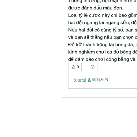
Thông thường, đội mạnh hơn đư
được đánh dấu màu đen.
Loại tỷ lệ cược này chỉ bao gồm
hai đội ngang tài ngang sức, đội
Nếu hai đội có cùng tỷ số, bạn 
và bạn sẽ thắng nếu bạn chọn 
Để trở thành trọng tài bóng đá, 
kinh nghiệm chơi cá độ bóng đá 
để đảm bảo chơi công bằng và d
0
댓글을 입력하세요.
BETON I MAGLA