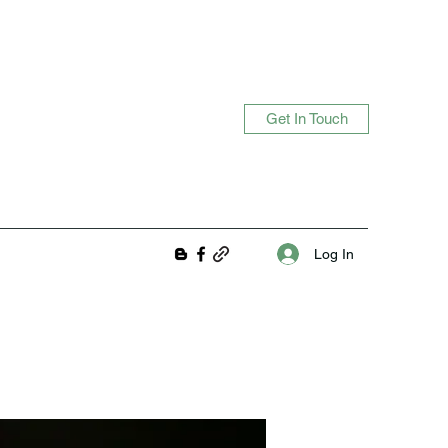
Get In Touch
Log In