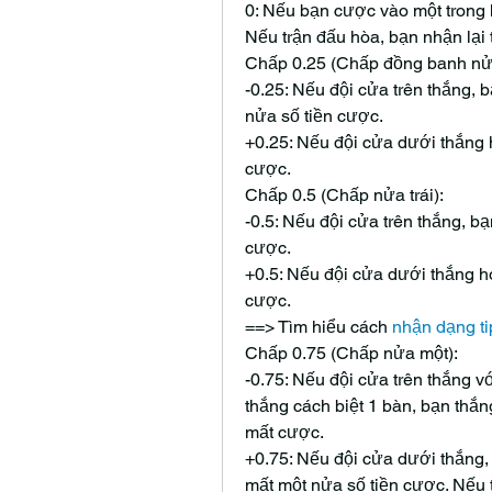
0: Nếu bạn cược vào một trong h
Nếu trận đấu hòa, bạn nhận lại 
Chấp 0.25 (Chấp đồng banh nửa 
-0.25: Nếu đội cửa trên thắng, 
nửa số tiền cược.
+0.25: Nếu đội cửa dưới thắng 
cược.
Chấp 0.5 (Chấp nửa trái):
-0.5: Nếu đội cửa trên thắng, b
cược.
+0.5: Nếu đội cửa dưới thắng h
cược.
==> Tìm hiểu cách 
nhận dạng ti
Chấp 0.75 (Chấp nửa một):
-0.75: Nếu đội cửa trên thắng vớ
thắng cách biệt 1 bàn, bạn thắn
mất cược.
+0.75: Nếu đội cửa dưới thắng, 
mất một nửa số tiền cược. Nếu t