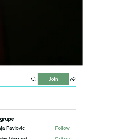
Join
 grupe
ja Pavlovic
Follow