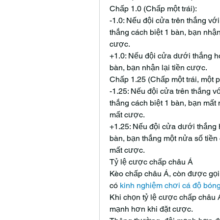
Chấp 1.0 (Chấp một trái):
-1.0: Nếu đội cửa trên thắng với
thắng cách biệt 1 bàn, bạn nhận
cược.
+1.0: Nếu đội cửa dưới thắng h
bàn, bạn nhận lại tiền cược.
Chấp 1.25 (Chấp một trái, một ph
-1.25: Nếu đội cửa trên thắng vớ
thắng cách biệt 1 bàn, bạn mất 
mất cược.
+1.25: Nếu đội cửa dưới thắng 
bàn, bạn thắng một nửa số tiền 
mất cược.
Tỷ lệ cược chấp châu Á
Kèo chấp châu Á, còn được gọi
có 
kinh nghiệm chơi cá độ bón
Khi chọn tỷ lệ cược chấp châu 
mạnh hơn khi đặt cược.