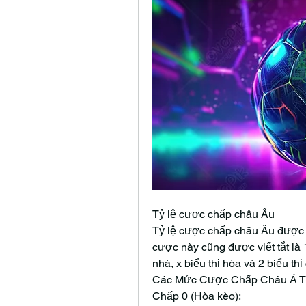
Tỷ lệ cược chấp châu Âu
Tỷ lệ cược chấp châu Âu được nh
cược này cũng được viết tắt là 1
nhà, x biểu thị hòa và 2 biểu th
Các Mức Cược Chấp Châu Á T
Chấp 0 (Hòa kèo):