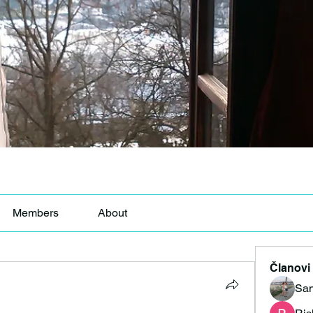
Members
About
Članovi
San