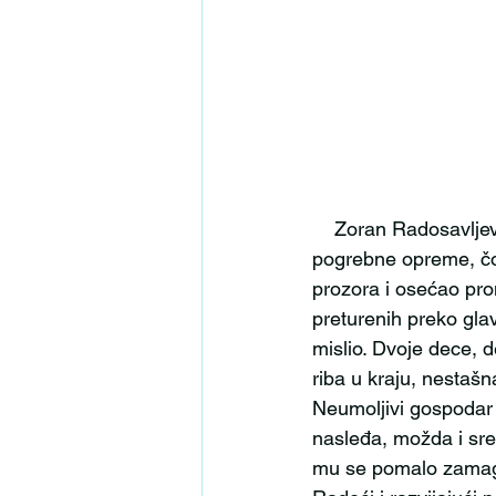
    Zoran Radosavljević, zvani Kiza, smiren i staložen tip, vlasnik prodavnice nameštaja i 
pogrebne opreme, čov
prozora i osećao pro
preturenih preko glav
mislio. Dvoje dece, 
riba u kraju, nestaš
Neumoljivi gospodar
nasleđa, možda i sre
mu se pomalo zamagli