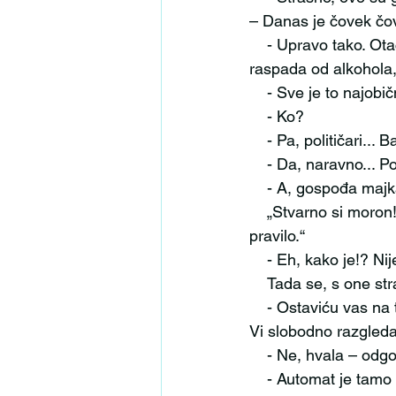
– Danas je čovek čo
    - Upravo tako. Otac je često ponavljao, u poslednjim danima, kada je već počeo da se 
raspada od alkohola,
    - Sve je to naj
    - Ko?
    - Pa, političari.
    - Da, naravno... 
    - A, gospođa ma
    „Stvarno si moron! Nikad ne pitaj mušteriju o drugim članovima porodice. Staro grobarsko 
pravilo.“
    - Eh, kako je!? 
    Tada se, s one
    - Ostaviću vas na trenutak – reče Kiza. – Potreban sam hitno u drugom delu prodavnice. 
Vi slobodno razgledaj
    - Ne, hvala – od
    - Automat je t