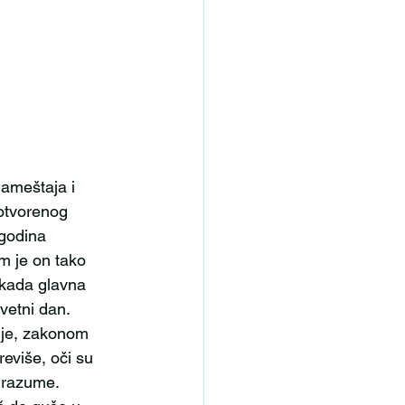
otvorenog 
godina 
m je on tako 
ekada glavna 
vetni dan. 
 je, zakonom 
eviše, oči su 
 razume. 