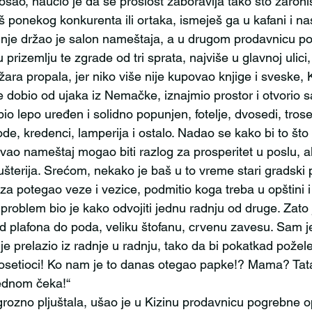
posao, naučio je da se prošlost zaboravlja tako što zaron
iš ponekog konkurenta ili ortaka, ismeješ ga u kafani i nas
rizemlju te zgrade od tri sprata, najviše u glavnoj ulici, 
ižara propala, jer niko više nije kupovao knjige i sveske, K
 dobio od ujaka iz Nemačke, iznajmio prostor i otvorio s
io lepo uređen i solidno popunjen, fotelje, dvosedi, trosed
de, kredenci, lamperija i ostalo. Nadao se kako bi to što
vao nameštaj mogao biti razlog za prosperitet u poslu, ali
terija. Srećom, nekako je baš u to vreme stari gradski 
za potegao veze i vezice, podmitio koga treba u opštini 
problem bio je kako odvojiti jednu radnju od druge. Zato 
od plafona do poda, veliku štofanu, crvenu zavesu. Sam je
 prelazio iz radnje u radnju, tako da bi pokatkad požele
posetioci! Ko nam je to danas otegao papke!? Mama? Ta
ednom čeka!“ 