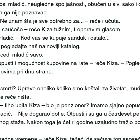
si mladić, neugledne spoljašnosti, obučen u sivi sako i 
za ga nije poznavao.
ac. Ne znam šta je sve potrebno za... – reče i ućuta.
reno saučeše – reče Kiza tužnim, treperavim glasom.
ti mladić. – Kod vas se kupuje sanduk i ostalo...
ite, pogledajte naš najnoviji katalog.
procedi mladić suvo.
lovima pri dnu strane.
e reče ništa.
tac – tiho upita Kiza – bio je penzioner? Imamo sjajne popus
nog staža. Nakon toga je četiri godine uzaludno tražio po
 su gadna vremena – reče Kiza, težeći da sačuva ton saoseć