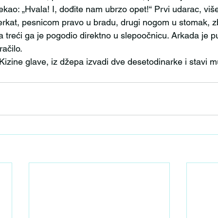
ekao: „Hvala! I, dođite nam ubrzo opet!“ Prvi udarac, viš
erkat, pesnicom pravo u bradu, drugi nogom u stomak, z
 treći ga je pogodio direktno u slepoočnicu. Arkada je pu
ačilo. 
aj Kizine glave, iz džepa izvadi dve desetodinarke i stavi m