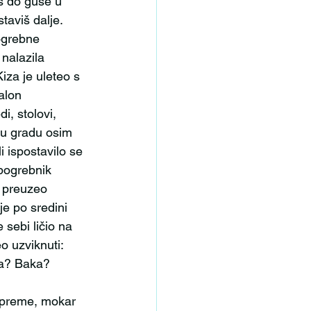
iš do guše u 
taviš dalje.
nalazila 
iza je uleteo s 
alon 
i, stolovi, 
 u gradu osim 
 ispostavilo se 
pogrebnik 
i preuzeo 
je po sredini 
 sebi ličio na 
o uzviknuti: 
ta? Baka? 