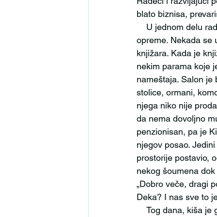
Radeći i razvijajući 
blato biznisa, prevar
    U jednom delu radnje držao je salon nameštaja, a u drugom prodavnicu pogrebne 
opreme. Nekada se u p
knjižara. Kada je knj
nekim parama koje je
nameštaja. Salon je b
stolice, ormani, komo
njega niko nije proda
da nema dovoljno muš
penzionisan, pa je Ki
njegov posao. Jedini 
prostorije postavio, 
nekog šoumena dok je
„Dobro veče, dragi 
Deka? I nas sve to j
    Tog dana, kiša je grozno pljuštala, ušao je u Kizinu prodavnicu pogrebne opreme, mokar 