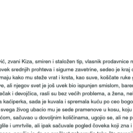
ek srednjih prohteva i sigurne zavetrine, sedeo je kraj 
maju kako mu steže vrat i krsta, kao suve, koščate ruke 
e, ali njegov svet je još uvek bio ispunjen smislom, bare
dečak i devojčica, rasli su bez većih problema, a žena, n
na kaćiperka, sada je kuvala i spremala kuću po ceo bogo
 svega živog ubacio mu je sede pramenove u kosu, koju
ćom, sačuvao u dovoljnim količinama, ugojio se, ali ne pr
le i umrtvile, ali ipak sačuvale pogled čoveka koji zna i