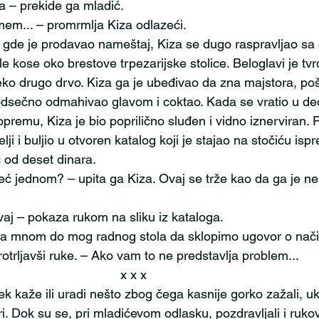
čega – prekide ga mladić.
umem... – promrmlja Kiza odlazeći.
le kose oko brestove trpezarijske stolice. Beloglavi je tvr
ko drugo drvo. Kiza ga je ubeđivao da zna majstora, po
e odsečno odmahivao glavom i coktao. Kada se vratio u de
remu, Kiza je bio poprilično sluđen i vidno iznerviran. 
lji i buljio u otvoren katalog koji je stajao na stočiću ispr
 od deset dinara. 
e ovaj – pokaza rukom na sliku iz kataloga. 
otrljavši ruke. – Ako vam to ne predstavlja problem...
                                                                   x x x
i. Dok su se, pri mladićevom odlasku, pozdravljali i rukov