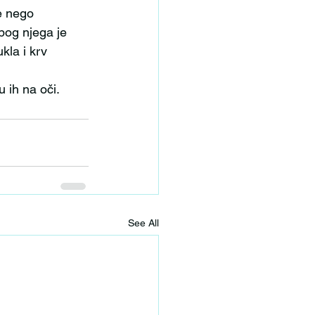
e nego 
bog njega je 
kla i krv 
u ih na oči.
See All