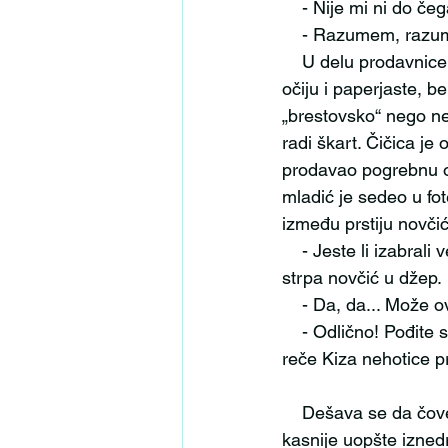
    - Nije mi ni do 
    - Razumem, raz
    U delu prodavnice gde je prodavao nameštaj, Kiza se dugo raspravljao sa čičicom sitinih 
očiju i paperjaste, be
„brestovsko“ nego ne
radi škart. Čičica j
prodavao pogrebnu op
mladić je sedeo u fote
između prstiju novčić
    - Jeste li izabrali već jednom? – upita ga Kiza. Ovaj se trže kao da ga je nešto ubolo i brzo 
strpa novčić u džep. 
    - Da, da... Mož
    - Odlično! Pođite sa mnom do mog radnog stola da sklopimo ugovor o načinu plaćanja – 
reče Kiza nehotice pr
    Dešava se da čovek kaže ili uradi nešto zbog čega kasnije gorko zažali, ukoliko se to 
kasnije uopšte iznedr