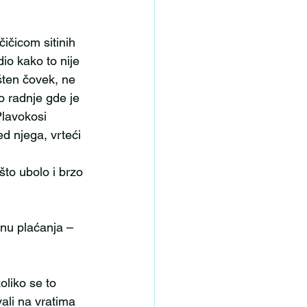
dio kako to nije 
šten čovek, ne 
o radnje gde je 
Plavokosi 
ed njega, vrteći 
ali na vratima 