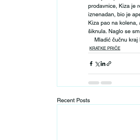
prodavnice, Kiza je r
iznenadan, bio je ap
Kiza pao na kolena, a
šiknula. Naglo se smr
    Mladić čučnu kr
KRATKE PRIČE
Recent Posts