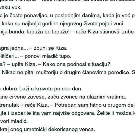
veku vuk.
 kako su najbolje godine njegovog života pojeli vuci.
običnija banda, lopuža do lopuže! – reče Kiza stisnuvši zube
.. Bagra jedna... – zbuni se Kiza.
Političari... – ponovi mladić tupo. 
jka? – upita Kiza. – Kako ona podnosi situaciju?
Nije dobro. Leži u krevetu po ceo dan.
 strane crvene zavese, začu zvonce na ulaznim vratima.
te i izaberite šta vam najviše odgovara. Želite li možda k
govori mladić.
amo kraj onog umetnički dekorisanog venca.