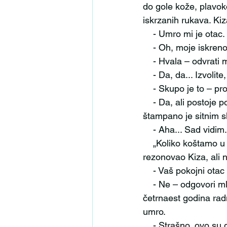
do gole kože, plavoko
iskrzanih rukava. Ki
    - Umro mi je ot
    - Oh, moje isk
    - Hvala – odvra
    - Da, da... Izvol
    - Skupo je to – 
    - Da, ali postoje popusti i mogućnost kupovine na rate – reče Kiza. – Pogledajte pažljivo, 
štampano je sitnim s
    - Aha... Sad vidim.
    „Koliko koštamo u smrti? Upravo onoliko koliko smo koštali za života“, mudro je 
rezonovao Kiza, ali n
    - Vaš pokojni o
    - Ne – odgovori mladić. – Nije dogurao dotle. Otpustili su ga u četrdeset petoj, a imao je 
četrnaest godina rad
umro.
    - Strašno, ovo