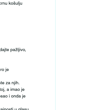
crnu košulju 
te za njih.
sao i onda je 
ajnosti u glasu. 