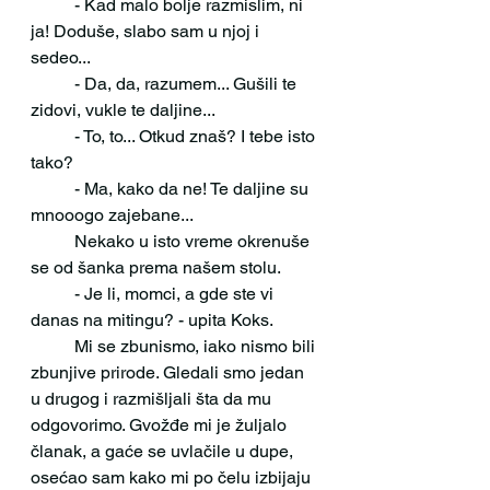
 	- Kad malo bolje razmislim, ni 
ja! Doduše, slabo sam u njoj i 
sedeo...
 	- Da, da, razumem... Gušili te 
zidovi, vukle te daljine...
 	- To, to... Otkud znaš? I tebe isto 
tako?
 	- Ma, kako da ne! Te daljine su 
mnooogo zajebane... 
 	Nekako u isto vreme okrenuše 
se od šanka prema našem stolu.
 	- Je li, momci, a gde ste vi 
danas na mitingu? - upita Koks.
 	Mi se zbunismo, iako nismo bili 
zbunjive prirode. Gledali smo jedan 
u drugog i razmišljali šta da mu 
odgovorimo. Gvožđe mi je žuljalo 
članak, a gaće se uvlačile u dupe, 
osećao sam kako mi po čelu izbijaju 