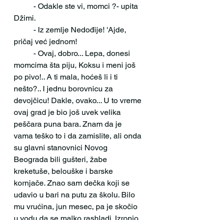
 	- Odakle ste vi, momci ?- upita 
Džimi.
	- Iz zemlje Nedođije! 'Ajde, 
pričaj već jednom! 
 	- Ovaj, dobro... Lepa, donesi 
momcima šta piju, Koksu i meni još 
po pivo!.. A ti mala, hoćeš li i ti 
nešto?.. I jednu borovnicu za 
devojčicu! Dakle, ovako... U to vreme 
ovaj grad je bio još uvek velika 
peščara puna bara. Znam da je 
vama teško to i da zamislite, ali onda 
su glavni stanovnici Novog 
Beograda bili gušteri, žabe 
kreketuše, belouške i barske 
kornjače. Znao sam dečka koji se 
udavio u bari na putu za školu. Bilo 
mu vrućina, jun mesec, pa je skočio 
u vodu da se malko rashladi. Izronio 