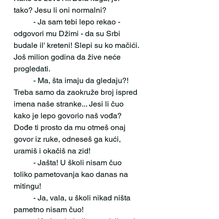
tako? Jesu li oni normalni?
 	- Ja sam tebi lepo rekao - 
odgovori mu Džimi - da su Srbi 
budale il' kreteni! Slepi su ko mačići. 
Još milion godina da žive neće 
progledati. 
 	- Ma, šta imaju da gledaju?! 
Treba samo da zaokruže broj ispred 
imena naše stranke... Jesi li čuo 
kako je lepo govorio naš vođa? 
Dođe ti prosto da mu otmeš onaj 
govor iz ruke, odneseš ga kući, 
uramiš i okačiš na zid! 
 	- Jašta! U školi nisam čuo 
toliko pametovanja kao danas na 
mitingu!
 	- Ja, vala, u školi nikad ništa 
pametno nisam čuo!