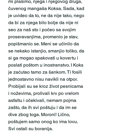
mi plašimo, njega i njegovog druga, 
čuvenog mangaša Koksa. Sada, kad 
je uvideo da to, ne da nije tako, nego 
da bi za njega bilo bolje da nije ni 
seo za naš sto i počeo sa svojim 
proseravanjima, promenio je stav, 
popišmanio se. Meni se učinilo da 
se nekako istanjio, smanjio toliko, da 
si ga mogao spakovati u kovertu i 
poslati poštom u inostranstvo. I Koks 
je zaćutao tamo za šankom. Ti fosili 
jednostavno nisu navikli na otpor. 
Probijali su se kroz život pesnicama 
i noževima, prolivali krv po vrelom 
asfaltu i očekivali, nemam pojma 
zašto, da ih svi poštuju i da im se 
dive zbog toga. Moroni! Lično, 
poštujem samo onog ko ima lovu. 
Svi ostali su boranija.