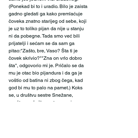
(Ponekad bi to i uradio. Bilo je zaista 
gadno gledati ga kako premlaćuje 
čoveka znatno starijeg od sebe, koji 
je uz to toliko pijan da nije u stanju 
ni da pobegne. Tada smo već bili 
prijatelji i sećam se da sam ga 
pitao:"Zašto, bre, Vaso? Šta ti je 
čovek skrivio?""Zna on vrlo dobro 
šta", odgovorio mi je. Pričalo se da 
mu je otac bio pijandura i da ga je 
voštio od batina ni zbog čega, kad 
god bi mu to palo na pamet.) Koks 
se, u društvu sestre Snežane, 
spuštao pešačkom stazom niz 
brežuljak ka samoposluzi. Sneža je 
u to vreme bila lepotica, najbolja riba 
u Drugoj beogradskoj gimnaziji. 
Kasnije, kad je malo omatorila i 