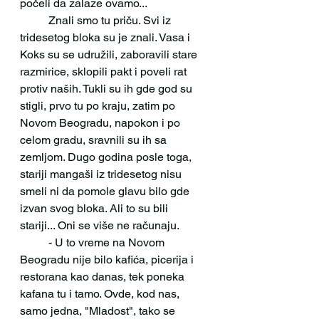
počeli da zalaze ovamo...
 	Znali smo tu priču. Svi iz 
tridesetog bloka su je znali. Vasa i 
Koks su se udružili, zaboravili stare 
razmirice, sklopili pakt i poveli rat 
protiv naših. Tukli su ih gde god su 
stigli, prvo tu po kraju, zatim po 
Novom Beogradu, napokon i po 
celom gradu, sravnili su ih sa 
zemljom. Dugo godina posle toga, 
stariji mangaši iz tridesetog nisu 
smeli ni da pomole glavu bilo gde 
izvan svog bloka. Ali to su bili 
stariji... Oni se više ne računaju. 
 	- U to vreme na Novom 
Beogradu nije bilo kafića, picerija i 
restorana kao danas, tek poneka 
kafana tu i tamo. Ovde, kod nas, 
samo jedna, "Mladost", tako se 