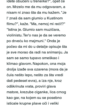
idete obučeni u trenerke?", opet će 
on. Mrzelo me da mu odgovaram, a 
nisam ni znao šta da mu kažem. "Je 
l' znaš da sam glumio u Kustinom 
filmu?", kaže. "Ma, nemoj mi reći!?" 
"Istina je. Glumio sam muzičara, 
violinistu. Ter'o nas je da se veremo 
po drveću ko majmuni." Onda je 
počeo da mi do u detalje opisuje šta 
je sve morao da radi na snimanju. Ja 
sam se samo tupavo smeškao i 
klimao glavom. Napokon, ona moja 
drolja izađe sva ozarena (mora da je 
čula nešto lepo, nešto za šta vredi 
dati pedeset evra), a iza nje, kroz 
odškrinuta vrata, proviri glava 
matore, krezube ciganke, lica crnog 
kao gar, na kojem su se posebno 
isticale krupne plave oči i veliki 