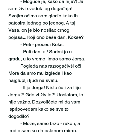
 	- Moguće je, kako da nije?! Ja 
sam živi svedok tog događaja! 
Svojim očima sam gled'o kako ih 
patosira jednog po jednog. A taj 
Vasa, on je bio nosilac crnog 
pojasa... Koji ono beše dan, Kokse?
 	- Peti - procedi Koks.
 	- Peti dan, ej! Sedmi je u 
gradu, u to vreme, imao samo Jorga. 
	Pogleda nas razrogačivši oči. 
Mora da smo mu izgledali kao 
najgluplji ljudi na svetu.
 	- Ilija Jorga! Niste čuli za Iliju 
Jorgu?! Gde vi živite?! Uostalom, to i 
nije važno. Dozvolićete mi da vam 
ispripovedam kako se sve to 
dogodilo?
 	- Može, samo brzo - rekoh, a 
trudio sam se da ostanem miran.