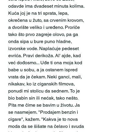
odavde ima dvadeset minuta kolima. 
Kuća joj je na tri sprata, lepa, 
okrečena u žuto, sa crvenim krovom, 
a dvorište veliko i uređeno. Proriče 
tako što prvo zagreje olovo, pa ga 
onda sipa u bure puno hladne, 
izvorske vode. Naplaćuje pedeset 
evrića. Pravi derikoža. Al' ajde, kad 
već dođosmo... Uđe ti ona moja kod 
babe u sobu, a ja ostanem ispred 
vrata da je čekam. Neki ganci, mali, 
nikakav, ko iz ciganskih filmova, 
ponudi mi stolicu da sednem. To je 
bio babin sin ili nećak, tako nešto. 
Pita me čime se bavim u životu. Ja 
se nasmejem. "Prodajem benzin i 
cigare", kažem. "Kakva je to nova 
moda da se šišate na čelavo i svuda 