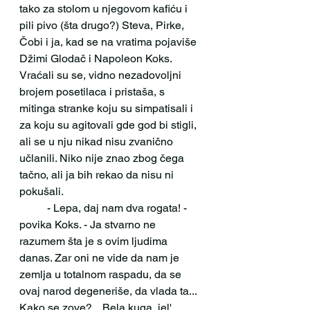
tako za stolom u njegovom kafiću i 
pili pivo (šta drugo?) Steva, Pirke, 
Čobi i ja, kad se na vratima pojaviše 
Džimi Glodač i Napoleon Koks. 
Vraćali su se, vidno nezadovoljni 
brojem posetilaca i pristaša, s 
mitinga stranke koju su simpatisali i 
za koju su agitovali gde god bi stigli, 
ali se u nju nikad nisu zvanično 
učlanili. Niko nije znao zbog čega 
tačno, ali ja bih rekao da nisu ni 
pokušali.
 	- Lepa, daj nam dva rogata! - 
povika Koks. - Ja stvarno ne 
razumem šta je s ovim ljudima 
danas. Zar oni ne vide da nam je 
zemlja u totalnom raspadu, da se 
ovaj narod degeneriše, da vlada ta... 
Kako se zove?... Bela kuga, jel' 