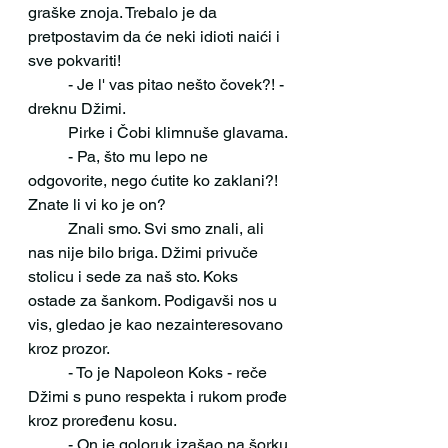
graške znoja. Trebalo je da 
pretpostavim da će neki idioti naići i 
sve pokvariti! 
 	- Je l' vas pitao nešto čovek?! - 
dreknu Džimi.
 	Pirke i Čobi klimnuše glavama.
 	- Pa, što mu lepo ne 
odgovorite, nego ćutite ko zaklani?! 
Znate li vi ko je on?
 	Znali smo. Svi smo znali, ali 
nas nije bilo briga. Džimi privuče 
stolicu i sede za naš sto. Koks 
ostade za šankom. Podigavši nos u 
vis, gledao je kao nezainteresovano 
kroz prozor.
 	- To je Napoleon Koks - reče 
Džimi s puno respekta i rukom prođe 
kroz proređenu kosu.
	- On je goloruk izašao na šorku 