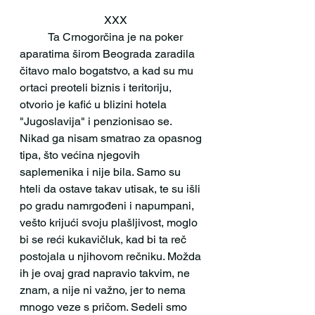
			XXX
	Ta Crnogorčina je na poker 
aparatima širom Beograda zaradila 
čitavo malo bogatstvo, a kad su mu 
ortaci preoteli biznis i teritoriju, 
otvorio je kafić u blizini hotela 
"Jugoslavija" i penzionisao se. 
Nikad ga nisam smatrao za opasnog 
tipa, što većina njegovih 
saplemenika i nije bila. Samo su 
hteli da ostave takav utisak, te su išli 
po gradu namrgođeni i napumpani, 
vešto krijući svoju plašljivost, moglo 
bi se reći kukavičluk, kad bi ta reč 
postojala u njihovom rečniku. Možda 
ih je ovaj grad napravio takvim, ne 
znam, a nije ni važno, jer to nema 
mnogo veze s pričom. Sedeli smo 