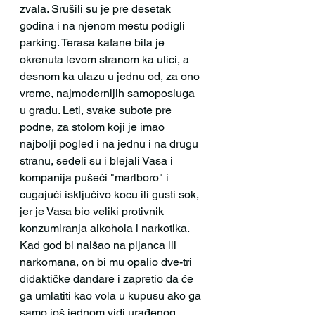
zvala. Srušili su je pre desetak 
godina i na njenom mestu podigli 
parking. Terasa kafane bila je 
okrenuta levom stranom ka ulici, a 
desnom ka ulazu u jednu od, za ono 
vreme, najmodernijih samoposluga 
u gradu. Leti, svake subote pre 
podne, za stolom koji je imao 
najbolji pogled i na jednu i na drugu 
stranu, sedeli su i blejali Vasa i 
kompanija pušeći "marlboro" i 
cugajući isključivo kocu ili gusti sok, 
jer je Vasa bio veliki protivnik 
konzumiranja alkohola i narkotika. 
Kad god bi naišao na pijanca ili 
narkomana, on bi mu opalio dve-tri 
didaktičke dandare i zapretio da će 
ga umlatiti kao vola u kupusu ako ga 
samo još jednom vidi urađenog. 