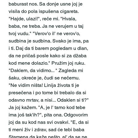
baburast nos. Sa donje usne joj je 
visila do pola ispušena cigareta. 
"Hajde, ulazi!", reče mi. "Hvala, 
baba, ne treba. Ja ne verujem u taj 
tvoj vudu." "Verov'o il' ne verov'o, 
sudbina je sudbina. Svako je ima, pa 
i ti. Daj da ti barem pogledam u dlan, 
da ne pričaš posle kako si za džaba 
kod mene dolazio." Pružim joj ruku. 
"Daklem, da vidimo... " Zagleda mi 
šaku, okreće je, čudi se nečemu. 
"Ne vidim ništa! Linija života ti je 
presečena i po tome bi trebalo da si 
odavno mrtav, a nisi... Odaklen si ti?" 
Ja joj kažem. "A, je l' tamo kod tebe 
ima još tak'ih?", pita ona. Odgovorim 
joj da su kod nas svi ovakvi. "E, da si 
ti meni živ i zdrav, sad će tebi baba 
Stamena da kaže nešto, al' da se ne 