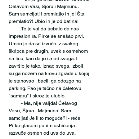
Ćelavom Vasi, Šjoru i Majmunu. 
Sam samcijat! I premlatio ih je! Šta 
premlatio?! Ubio ih je od batina! 
 	To je valjda trebalo da nas 
impresionira. Pirke se snašao prvi. 
Umeo je da se izvuče iz svakog 
škripca pre drugih, uvek s osmehom 
na licu, kao da je iznad svega. I 
završio je tako, iznad svega. Izboli 
su ga nožem na krovu zgrade u kojoj 
je stanovao i bacili ga odozgo na 
parking. Pao je tačno na ćaletovu 
"samaru" i skroz je ulubio.
 	- Ma, nije valjda! Ćelavog 
Vasu, Šjora i Majmuna! Sam 
samcijat! Je li to moguće?! - reče 
Pirke glasom punim ushićenja i 
razvuče osmeh od uva do uva.