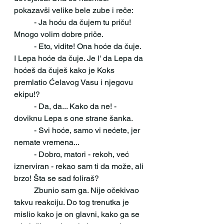
pokazavši velike bele zube i reče:
 	- Ja hoću da čujem tu priču! 
Mnogo volim dobre priče. 
 	- Eto, vidite! Ona hoće da čuje. 
I Lepa hoće da čuje. Je l' da Lepa da 
hoćeš da čuješ kako je Koks 
premlatio Ćelavog Vasu i njegovu 
ekipu!?
 	- Da, da... Kako da ne! - 
doviknu Lepa s one strane šanka.
 	- Svi hoće, samo vi nećete, jer 
nemate vremena...
 	- Dobro, matori - rekoh, već 
iznerviran - rekao sam ti da može, ali 
brzo! Šta se sad foliraš?
 	Zbunio sam ga. Nije očekivao 
takvu reakciju. Do tog trenutka je 
mislio kako je on glavni, kako ga se 