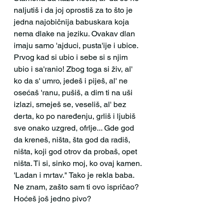
naljutiš i da joj oprostiš za to što je 
jedna najobičnija babuskara koja 
nema dlake na jeziku. Ovakav dlan 
imaju samo 'ajduci, pusta'ije i ubice. 
Prvog kad si ubio i sebe si s njim 
ubio i sa'ranio! Zbog toga si živ, al' 
ko da s' umro, jedeš i piješ, al' ne 
osećaš 'ranu, pušiš, a dim ti na uši 
izlazi, smeješ se, veseliš, al' bez 
derta, ko po naređenju, grliš i ljubiš 
sve onako uzgred, ofrlje... Gde god 
da kreneš, ništa, šta god da radiš, 
ništa, koji god otrov da probaš, opet 
ništa. Ti si, sinko moj, ko ovaj kamen. 
'Ladan i mrtav." Tako je rekla baba. 
Ne znam, zašto sam ti ovo ispričao? 
Hoćeš još jedno pivo?