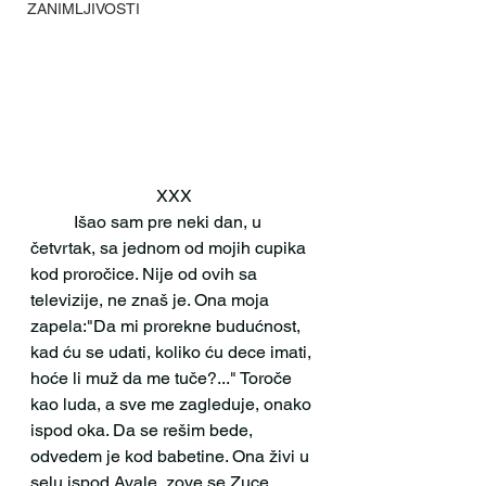
ZANIMLJIVOSTI
XXX
 	Išao sam pre neki dan, u 
četvrtak, sa jednom od mojih cupika 
kod proročice. Nije od ovih sa 
televizije, ne znaš je. Ona moja 
zapela:"Da mi prorekne budućnost, 
kad ću se udati, koliko ću dece imati, 
hoće li muž da me tuče?..." Toroče 
kao luda, a sve me zagleduje, onako 
ispod oka. Da se rešim bede, 
odvedem je kod babetine. Ona živi u 
selu ispod Avale, zove se Zuce, 