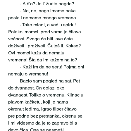
 	- A š'o? Je l' žurite negde?
 	- Ne, ne, nego imamo neka 
posla i nemamo mnogo vremena.
 	- Tako mladi, a već u spidu! 
Polako, momci, pred vama je čitava 
večnost. Svega će biti, sve ćete 
doživeti i preživeti. Čuješ li, Kokse? 
Ovi momci kažu da nemaju 
vremena! Šta da im kažem na to? 
 	- Kaži im da ne seru! Pojma oni 
nemaju o vremenu!
 	Bacio sam pogled na sat. Pet 
do dvanaest. On dolazi oko 
dvanaest. Toliko o vremenu. Klinac u 
plavom kačketu, koji je nama 
okrenut leđima, igrao fliper čitavo 
pre podne bez prestanka, okrenu se 
i mi videsmo da je to zapravo bila 
devojčica. Ona se nasmeši 