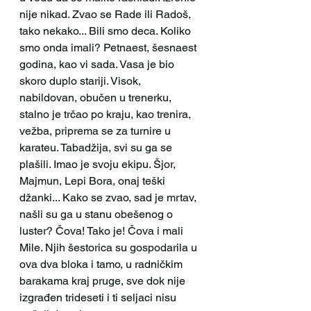
nije nikad. Zvao se Rade ili Radoš, 
tako nekako... Bili smo deca. Koliko 
smo onda imali? Petnaest, šesnaest 
godina, kao vi sada. Vasa je bio 
skoro duplo stariji. Visok, 
nabildovan, obučen u trenerku, 
stalno je trčao po kraju, kao trenira, 
vežba, priprema se za turnire u 
karateu. Tabadžija, svi su ga se 
plašili. Imao je svoju ekipu. Šjor, 
Majmun, Lepi Bora, onaj teški 
džanki... Kako se zvao, sad je mrtav, 
našli su ga u stanu obešenog o 
luster? Čova! Tako je! Čova i mali 
Mile. Njih šestorica su gospodarila u 
ova dva bloka i tamo, u radničkim 
barakama kraj pruge, sve dok nije 
izgrađen trideseti i ti seljaci nisu 